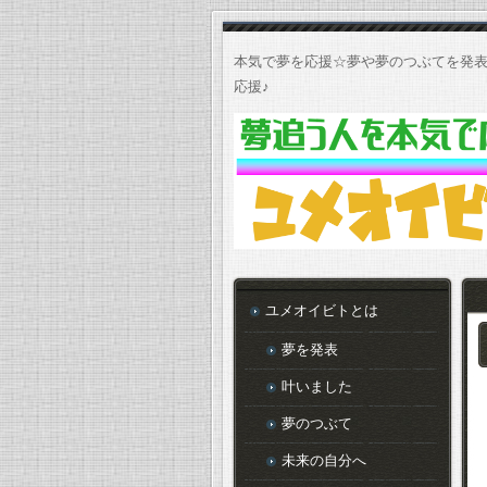
本気で夢を応援☆夢や夢のつぶてを発表
応援♪
ユメオイビトとは
夢を発表
叶いました
夢のつぶて
未来の自分へ