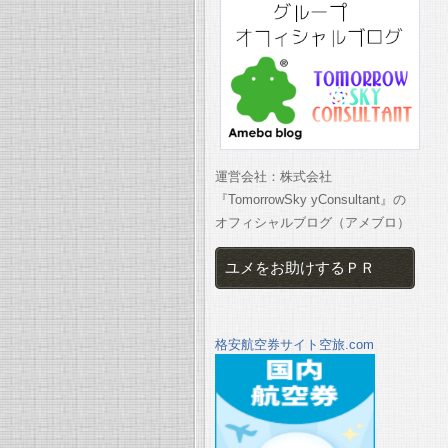
運営会社：株式会社
『TomorrowSky yConsultant』の
オフィシャルブログ（アメブロ）
ユメをお助けするＰＲ
格安航空券サイト空旅.com