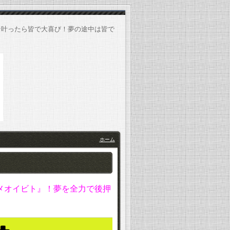
★叶ったら皆で大喜び！夢の途中は皆で
ホーム
メオイビト』！夢を全力で後押