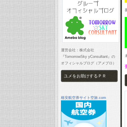
運営会社：株式会社
『TomorrowSky yConsultant』の
オフィシャルブログ（アメブロ）
ユメをお助けするＰＲ
格安航空券サイト空旅.com