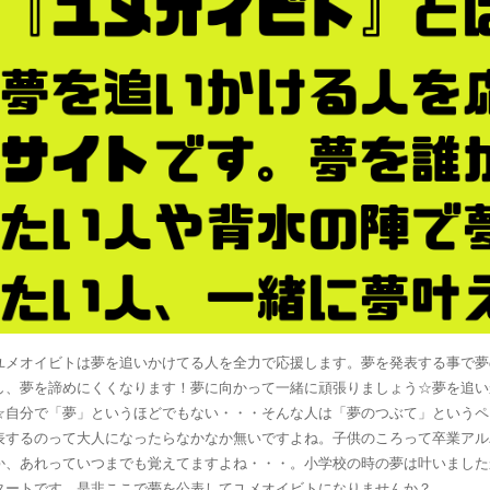
ユメオイビトは夢を追いかけてる人を全力で応援します。夢を発表する事で夢
し、夢を諦めにくくなります！夢に向かって一緒に頑張りましょう☆夢を追い
☆自分で「夢」というほどでもない・・・そんな人は「夢のつぶて」というペ
表するのって大人になったらなかなか無いですよね。子供のころって卒業アル
か、あれっていつまでも覚えてますよね・・・。小学校の時の夢は叶いました
タートです。是非ここで夢を公表してユメオイビトになりませんか？