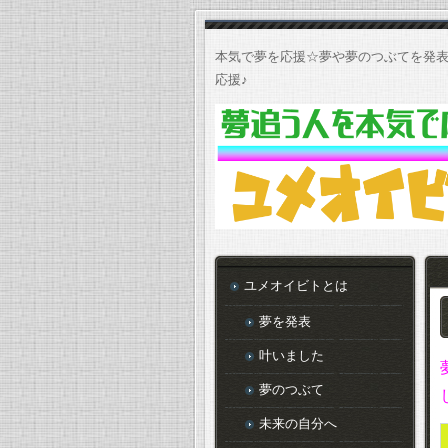
本気で夢を応援☆夢や夢のつぶてを発表
応援♪
ユメオイビトとは
夢を発表
叶いました
夢のつぶて
未来の自分へ