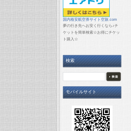
国内格安航空券サイト空旅.com
夢の行き先へお安く行くなら♪チ
ケットを簡単検索☆お得にチケッ
ト購入☆
検索
モバイルサイト