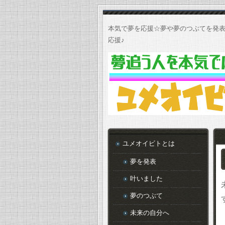
本気で夢を応援☆夢や夢のつぶてを発表
応援♪
ユメオイビトとは
夢を発表
叶いました
夢のつぶて
未来の自分へ