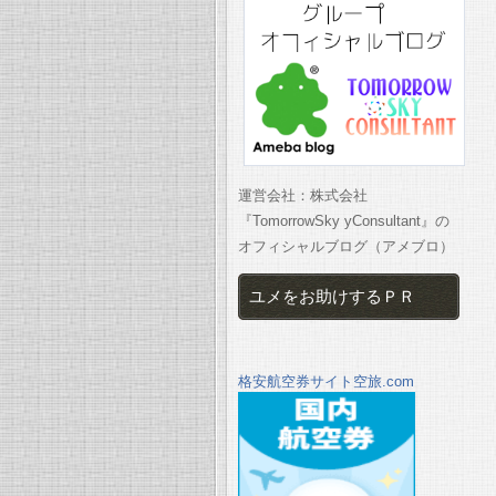
運営会社：株式会社
『TomorrowSky yConsultant』の
オフィシャルブログ（アメブロ）
ユメをお助けするＰＲ
格安航空券サイト空旅.com