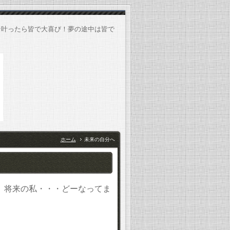
★叶ったら皆で大喜び！夢の途中は皆で
ホーム
未来の自分へ
。将来の私・・・どーなってま